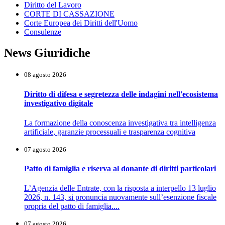
Diritto del Lavoro
CORTE DI CASSAZIONE
Corte Europea dei Diritti dell'Uomo
Consulenze
News Giuridiche
08 agosto 2026
Diritto di difesa e segretezza delle indagini nell'ecosistema
investigativo digitale
La formazione della conoscenza investigativa tra intelligenza
artificiale, garanzie processuali e trasparenza cognitiva
07 agosto 2026
Patto di famiglia e riserva al donante di diritti particolari
L’Agenzia delle Entrate, con la risposta a interpello 13 luglio
2026, n. 143, si pronuncia nuovamente sull’esenzione fiscale
propria del patto di famiglia....
07 agosto 2026