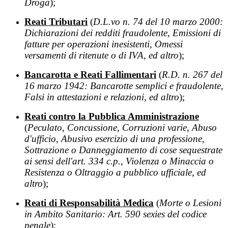
Droga
);
Reati Tributari
(
D.L.vo n. 74 del 10 marzo 2000:
Dichiarazioni dei redditi fraudolente, Emissioni di
fatture per operazioni inesistenti, Omessi
versamenti di ritenute o di IVA, ed altro
);
Bancarotta e Reati Fallimentari
(
R.D. n. 267 del
16 marzo 1942: Bancarotte semplici e fraudolente,
Falsi in attestazioni e relazioni, ed altro
);
Reati contro la Pubblica Amministrazione
(
Peculato, Concussione, Corruzioni varie, Abuso
d'ufficio, Abusivo esercizio di una professione,
Sottrazione o Danneggiamento di cose sequestrate
ai sensi dell'art. 334 c.p., Violenza o Minaccia o
Resistenza o Oltraggio a pubblico ufficiale, ed
altro
);
Reati di Responsabilit
à
Medica
(
Morte
o Lesioni
in Ambito Sanitario: Art. 590 sexies del codice
penale
);