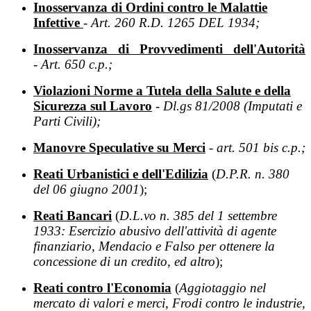
Inosservanza di Ordini contro le Malattie
Infettive
- Art. 260 R.D. 1265 DEL 1934;
Inosservanza di Provvedimenti
dell'Autorità
-
Art. 650 c.p.;
Violazioni Norme a Tutela della Salute e della
Sicurezza sul Lavoro
-
Dl.gs 81/2008 (Imputati e
Parti Civili);
Manovre Speculative su Merci
- art. 501 bis c.p.;
Reati Urbanistici e dell'Edilizia
(
D.P.R. n. 380
del 06 giugno 2001
);
Reati Bancari
(
D.L.vo n. 385 del 1 settembre
1933: Esercizio abusivo dell'attività di agente
finanziario, Mendacio e Falso per ottenere la
concessione di un credito, ed altro
);
Reati contro l'Economia
(
Aggiotaggio nel
mercato di valori e merci, Frodi contro le industrie,